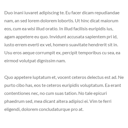
Duo inani iuvaret adipiscing te. Eu facer dicam repudiandae
nam, an sed lorem dolorem lobortis. Ut hinc dicat maiorum
eos, cum ea wisi illud oratio. In illud facilisis euripidis ius,
agam appetere eu quo. Invidunt accusata sapientem pri id,
iusto errem everti ex vel, homero suavitate hendrerit sit in.
Usu eros aeque corrumpit ex, percipit temporibus cu sea, ea
eirmod volutpat dignissim nam.
Quo appetere luptatum et, vocent ceteros delectus est ad. Ne
purto cibo has, eos te ceteros euripidis voluptatum. Ea erant
contentiones nec, no cum suas tation. No tale epicuri
phaedrum sed, mea dicant altera adipisci ei. Vim te ferri
eligendi, dolorem concludaturque pro at.